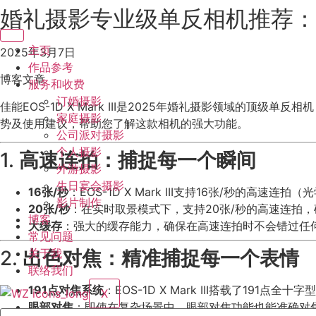
婚礼摄影专业级单反相机推荐：佳能EO
跳
到
内
主页
2025年3月7日
容
作品参考
博客文章
服务和收费
订婚摄影
佳能EOS-1D X Mark III是2025年婚礼摄影领域的顶级
家庭摄影
势及使用建议，帮助您了解这款相机的强大功能。
公司派对摄影
个人摄影
1.
高速连拍：捕捉每一个瞬间
外游摄影
生日宴会摄影
16张/秒
：EOS-1D X Mark III支持16张/秒
影片制作
20张/秒
：在实时取景模式下，支持20张/秒的高速连拍
博客
大缓存
：强大的缓存能力，确保在高速连拍时不会错过任
常见问题
关于我
2.
出色对焦：精准捕捉每一个表情
联络我们
191点对焦系统
：EOS-1D X Mark III搭载了19
X
眼部对焦
：即使在复杂场景中，眼部对焦功能也能准确对